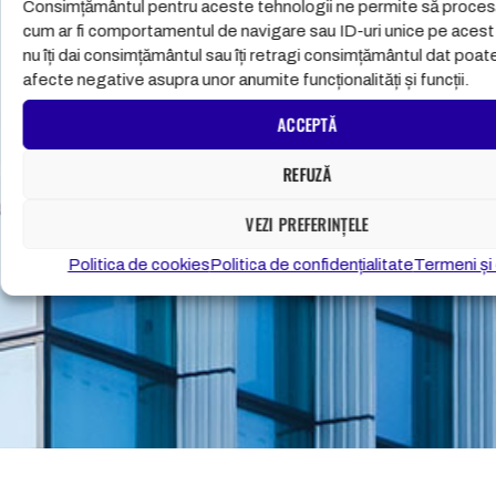
Consimțământul pentru aceste tehnologii ne permite să proce
cum ar fi comportamentul de navigare sau ID-uri unice pe acest
nu îți dai consimțământul sau îți retragi consimțământul dat poat
afecte negative asupra unor anumite funcționalități și funcții.
ACCEPTĂ
REFUZĂ
VEZI PREFERINȚELE
Politica de cookies
Politica de confidențialitate
Termeni și 