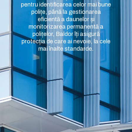
pentru identificarea celor mai bune
polițe, până la gestionarea
eficientă a daunelor și
monitorizarea permanentă a
polițelor, Baldor îți asigură
protecția de care ai nevoie, la cele
mai înalte standarde.